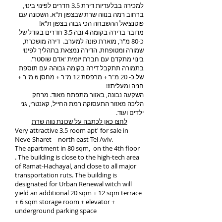
למכירה בבלעדיות דירת 3.5 חדרים לפינוי בינוי,
ברחוב רמה בנווה שרת שבצפון ת"א. השכונה עם
פוטנציאל ההשבחה הכי גבוה בצפון ת"א!
מדובר בדירה בקומה 4 ובה 3.5 חדרים בגודל של
כ-80 מ"ר, מוארת פונה למערב. דירה מושכרת,
שמורה ומטופחת. הדירה נמצאת בתהליך לפינוי
בינוי מתקדם עם חברת יזמית 'אדם שוסטר'.
בתמורה תתקבל דירה בקומה גבוהה עם תוספת
של כ- 20 מ"ר + מרפסת 12 מ"ר + מחסן 6 מ"ר +
חניה ומעלית!!!
השקעה נבונה, באזור מתפתח מאוד. מרחק
הליכה מאזור התעסוקה רמת החייל, קאנטרי, גני
ילדים ועוד.
לחצו כאן לכתבה על שכונת נווה שרת
Very attractive 3.5 room apt' for sale in
Neve-Sharet – north east Tel Aviv.
The apartment in 80 sqm, on the 4th floor
. The building is close to the high-tech area
of Ramat-Hachayal, and close to all major
transportation ruts. The building is
designated for Urban Renewal witch will
yield an additional 20 sqm + 12 sqm terrace
+ 6 sqm storage room + elevator +
underground parking space