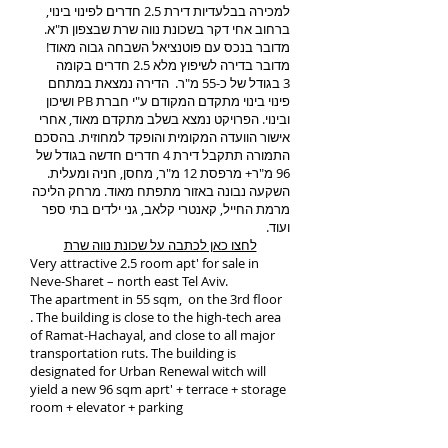
למכירה בבלעדיות דירת 2.5 חדרים לפינוי בינוי,
ברחוב אחי דקר בשכונת נווה שרת שבצפון ת"א.
מדובר בנכס עם פוטנציאל השבחה גבוה מאוד!
מדובר בדירה לשיפוץ מלא 2.5 חדרים בקומה
3 בגודל של כ-55 מ"ר. הדירה נמצאת במתחם
פינוי בינוי מתקדם המקודם ע"י חברת PB ושיכון
ובינוי. הפרויקט נמצא בשלב מתקדם מאוד, אחרי
אישור הוועדה המקומית והופקד למחוזית. בהסכם
התמורה תתקבל דירת 4 חדרים חדשה בגודל של
96 מ"ר+ מרפסת 12 מ"ר, מחסן, חניה ומעלית.
השקעה נבונה באזור מתפתח מאוד. מרחק הליכה
מרמת החייל, קאנטרי קלאב, גני ילדים בתי ספר
ועוד.
לחצו כאן לכתבה על שכונת נווה שרת
Very attractive 2.5 room apt' for sale in
Neve-Sharet – north east Tel Aviv.
The apartment in 55 sqm, on the 3rd floor
. The building is close to the high-tech area
of Ramat-Hachayal, and close to all major
transportation ruts. The building is
designated for Urban Renewal witch will
yield a new 96 sqm aprt' + terrace + storage
room + elevator + parking