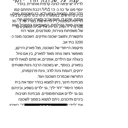
קצת על שכונת הדר יוסף​
לדירה יש יציאה לגינה קדמית ואחורית. בהדר
...
יוסף פונו עד כה כ- 13 בנייני רכבת ותחתם קמו
הדר יוסף, נמצאת בצפון ת"א, בין השכונות, נאות
בניינים חדשים. במסגרת פינוי בינוי מקבלים בעלי
אפקה, שיכון דן, מעוז אביב ופארק הירקון. זוהי
הדירות המפונות, דירות חדשות בגודל של כ- 90-
שכונה מאוד קהילתית, המאופיינת בתמהיל מגוון
100 מ"ר + חניה. הדירה אידיאלית למשקיעים!
של משפחות צעירות, סטודנטים, אנשי רוח
ותקשורת, ותושבי שכונה וותיקים. השכונה מונה כ-
3200 בתי אב.
מיקומה הייחודי של השכונה, מול פארק הירקון,
מאפשר גישה נוחה מאוד לפארק, בין אם טיול
בעגלה עם הילדים, אופניים, או סתם לצאת לריצה
בפארק. בנוסף , יש בשכונה הרבה גינות ושטחים
ירוקים, דוגמת גינת לודג', גינת פרנקפורט,
החורשה שבמרכז השכונה ועוד.
מבחינת חינוך, ניתן למצוא בהדר יוסף את בית
הספר היסודי "דוד ילין", גני ילדים בשפע, וביניהם
גם גני ילדים אנטרופוסופיים. מבחינת חטיבות
ביניים ותיכונים, ניתם למצוא בסמוך לשכונה
את "ליידי דייוויס" בנאות אפקה ו"עירוני י"ד" בשיכון
--נמכר--
דן.
ישנם 3 מרכזים מסחריים, ובהם בתי קפה
בשפע, מסעדות, חנויות נוחות, קצב, ירקן,
קונדיטוריה, אופניים, פרחים ועוד ועוד