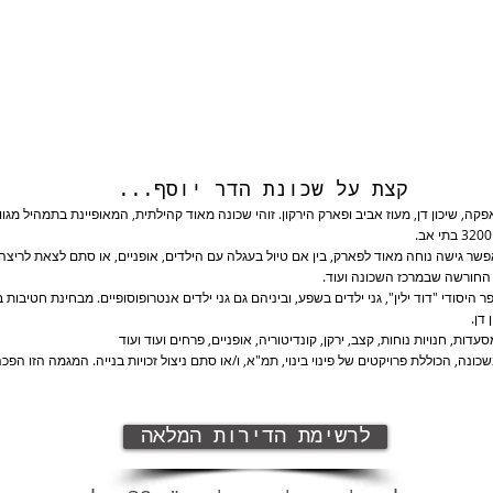
קצת על שכונת הדר יוסף​...
פקה, שיכון דן, מעוז אביב ופארק הירקון. זוהי שכונה מאוד קהילתית, המאופיינת בתמהיל מגו
פשר גישה נוחה מאוד לפארק, בין אם טיול בעגלה עם הילדים, אופניים, או סתם לצאת לריצה 
, החורשה שבמרכז השכונה ועוד.
היסודי "דוד ילין", גני ילדים בשפע, וביניהם גם גני ילדים אנטרופוסופיים. מבחינת חטיבות ב
ון דן.
ה, הכוללת פרויקטים של פינוי בינוי, תמ"א, ו/או סתם ניצול זכויות בנייה. המגמה הזו ה
לרשימת הדירות המלאה