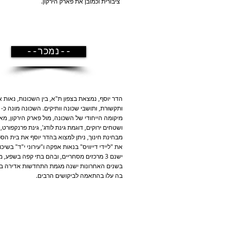
ציבורית וכמובן את פארק הירקון.
--נמכר--
הדר יוסף, נמצאת בצפון ת"א, בין השכונות, נאות א
ותקשורת, ותושבי שכונה וותיקים. השכונה מונה כ- 3200 בתי אב.
מיקומה הייחודי של השכונה, מול פארק הירקון, מא
ושטחים ירוקים, דוגמת גינת לודג', גינת פרנקפורט
מבחינת חינוך, ניתן למצוא בהדר יוסף את בית הספר 
את "ליידי דייוויס" בנאות אפקה ו"עירוני י"ד" בשיכ
ישנם 3 מרכזים מסחריים, ובהם בתי קפה בשפע, מסעדות, חנויות נוחות, קצב, ירקן, קונדיטוריה, אופניים, פרחים ועוד ועוד
בשנים האחרונות ישנה מגמת התחדשות אדירה בשכונ
בה עלו בהתאמה לביקושים הרבים.