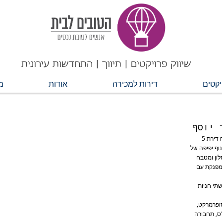
שיווק פרויקטים | תיווך | התחדשות עירונית
יקטים
דירות למכירה
אודות
מ
בלב שכונת הדר יוסף שבצפון ת"א מוצעת למכירה דירת 5
וף יפיפה של
ון ומטבח
 מפנקת עם
שתי חניות
ופרמרקט,
"ס, תחבורה