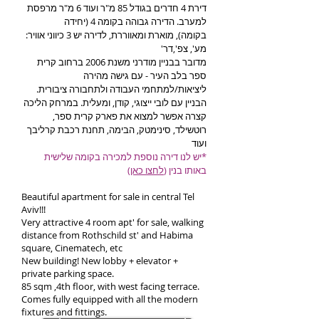
דירת 4 חדרים בגודל 85 מ"ר ועוד 6 מ"ר מרפסת
למערב. הדירה גבוהה בקומה 4 (יחידה
בקומה), מוארת ומאווררת, לדירה יש 3 כיווני אוויר:
מע', צפ',דר'
מדובר בבניין מודרני משנת 2006 ברחוב קרית
ספר בלב העיר - עם גישה מהירה
ליציאות/למתחמי העבודה ולתחבורה ציבורית.
הבניין עם לובי ייצוגי, קודן, ומעלית. במרחק הליכה
קצרה אפשר למצוא את פארק קרית ספר,
רוטשילד, סינימטק, הבימה, תחנת רכבת קרליבך
ועוד
*יש לנו דירה נוספת למכירה בקומה שלישית
באותו בנין (
לחצו כאן
)
Beautiful apartment for sale in central Tel
Aviv!!!
Very attractive 4 room apt' for sale, walking
distance from Rothschild st' and Habima
square, Cinematech, etc
New building! New lobby + elevator +
private parking space.
85 sqm ,4th floor, with west facing terrace.
Comes fully equipped with all the modern
fixtures and fittings.