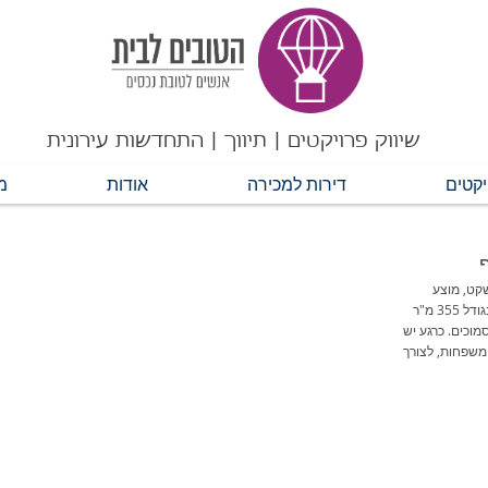
שיווק פרויקטים | תיווך | התחדשות עירונית
יקטים
דירות למכירה
אודות
מ
שקט, מוצע
למכירה מגרש לבניית שתי יחידות. מדובר במגרש בגודל 355 מ"ר
 דירת גן וגג או 2 קוטג'ים סמוכים. כרגע יש
 משפחות, לצורך