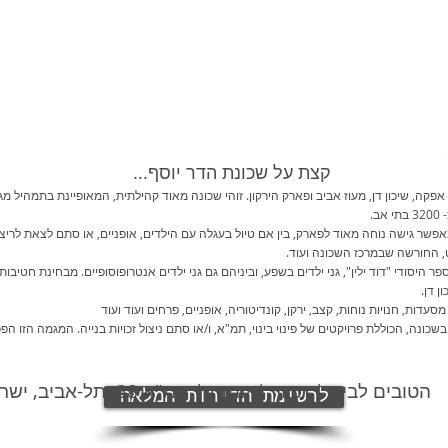
קצת על שכונת הדר יוסף​...
אפקה, שיכון דן, מעוז אביב ופארק הירקון. זוהי שכונה מאוד קהילתית, המאופיינת בתמהיל מ
.
מאפשר גישה נוחה מאוד לפארק, בין אם טיול בעגלה עם הילדים, אופניים, או סתם לצאת לריצ
רט, החורשה שבמרכז השכונה ועוד.
 היסודי "דוד ילין", גני ילדים בשפע, וביניהם גם גני ילדים אנטרופוסופיים. מבחינת חטיבות
כון דן.
נה, הכוללת פרויקטים של פינוי בינוי, תמ"א, ו/או סתם ניצול זכויות בנייה. המגמה הזו 
הטובים לבית | תיווך | יזמות | תמ"א 38. תל-אביב, ישראל
לרשימת הדירות המלאה