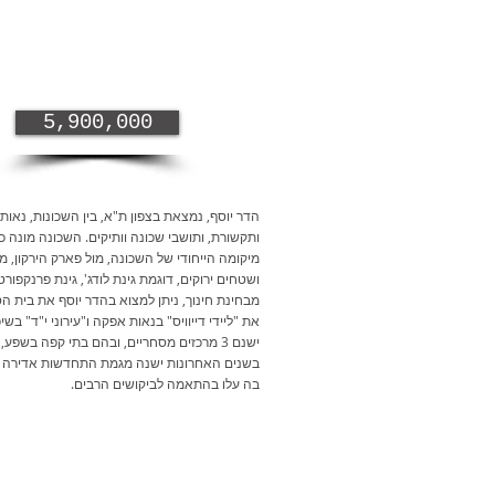
5,900,000
הדר יוסף, נמצאת בצפון ת"א, בין השכונות, נאות 
ותקשורת, ותושבי שכונה וותיקים. השכונה מונה כ- 3200 בתי אב
מיקומה הייחודי של השכונה, מול פארק הירקון, 
ושטחים ירוקים, דוגמת גינת לודג', גינת פרנקפו
מבחינת חינוך, ניתן למצוא בהדר יוסף את בית הספר
את "ליידי דייוויס" בנאות אפקה ו"עירוני י"ד" בשי
ישנם 3 מרכזים מסחריים, ובהם בתי קפה בשפע, מסעדות, חנויות נוחות, קצב, ירקן, קונדיטוריה, אופניים, פרחים ועוד ועוד
בשנים האחרונות ישנה מגמת התחדשות אדירה בשכו
בה עלו בהתאמה לביקושים הרבים.