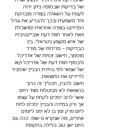
שהפרויקט אינו כלכלי לבצע שורה 
של בדיקות שבסופה ניתן יהיה 
לענות על השאלה בצורה מובהקת 
וחד משמעית ובכך להכריע את גורל 
הפרויקט בצורה אחראית ומושכלת 
וזאת לאחר חוות דעת אובייקטיבית 
של איש מקצוע ניטראלי. בין 
הבדיקות – מדידות של מודד 
מוסמך, חישוב זכויות של אדריכל 
ולבסוף חוות דעת של אדריכל ו/או 
של שמאי לפי בחירת הבניין שיסביר 
לדיירים את התוצאות.
חשוב להבין, תהליך זה כרוך 
בהוצאות לא מבוטלות מצד היזם 
אשר לרוב יסכים לקחת על עצמו 
אך ורק במידה והבניין יסכים לתת 
ליזם פרק זמן בו לא יפנו ליזמים 
אחרים, מה שנקרא נו-שופ. ככה גם 
היזם ישן טוב בלילה בתקופת 