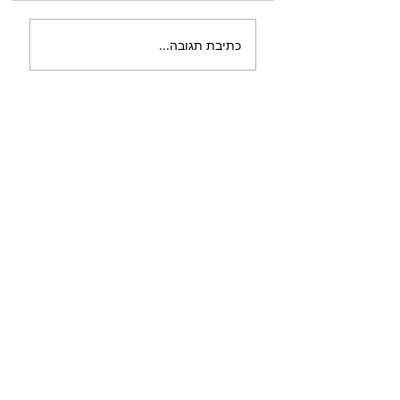
כתיבת תגובה...
Featured Posts
איך מגן עלינו חוק מכר
שכ
דירות
הנ