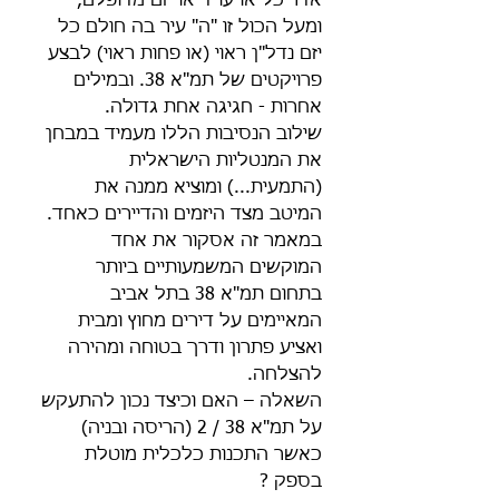
אדריכל או עו"ד או יזם מדופלם, 
ומעל הכול זו "ה" עיר בה חולם כל 
יזם נדל"ן ראוי (או פחות ראוי) לבצע 
פרויקטים של תמ"א 38. ובמילים 
אחרות - חגיגה אחת גדולה.
שילוב הנסיבות הללו מעמיד במבחן 
את המנטליות הישראלית 
(התמעית...) ומוציא ממנה את 
המיטב מצד היזמים והדיירים כאחד. 
במאמר זה אסקור את אחד 
המוקשים המשמעותיים ביותר 
בתחום תמ"א 38 בתל אביב 
המאיימים על דירים מחוץ ומבית 
ואציע פתרון ודרך בטוחה ומהירה 
להצלחה.
השאלה – האם וכיצד נכון להתעקש 
על תמ"א 38 / 2 (הריסה ובניה) 
כאשר התכנות כלכלית מוטלת 
בספק ?