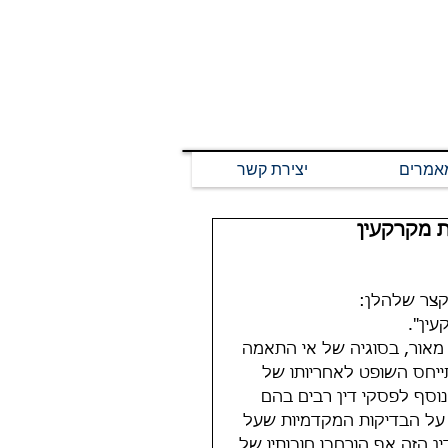
אמרים
יצירת קשר
 מקרקעין
קצר שלהלן:
ין".
מאור, בסוגיה של אי התאמה 
24687-0). בפסק הדין התייחס השופט לאחריותו של 
רת הדברות
נוסף לפסקי דין רבים בהם 
הסבר על חוק דירה
תמע
 על הבדיקות המקדמיות שעל 
קבעו את מחיר
שלישית
 הזה אף הורחבו חובותיו של 