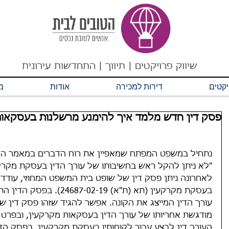
שיווק פרויקטים | תיווך | התחדשות עירונית
יקטים
דירות למכירה
אודות
מ
פסק דין חדש מלמד איך להימנע מרשלנות בעסקאות
נתחיל במשפט המפתח שמאפיין את רוח הדברים במאמר ה
"לא ניתן להקל ראש בחשיבותו של עורך הדין בעסקת מקרקע
לאחרונה ניתן פסק דין של שופט בית המשפט המחוזי, עודד 
בעסקת מקרקעין (תא (ת"א) 2-19
כונת נווה שרת-
הסבר על עיקרי
עש
עורך הדין המייצג את הקונה. אפשר להגיד שזהו פסק דין ש
מודגשת אחריותו של עורך הדין בעסקאות מקרקעין, ובפרט
יס הנדל"ן
חוק שכירות הוגנת
שי
העורך דין לבצע עבור לקוחותיו בעסקת מקרקעין. בפסק הדין