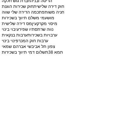
הריסה ובניה
חברת גוש חלקה
חוק דירה שלישית
חוק שכירות הוגנת
חניה משותפת
כמה הדירה שלי שווה
מושע
מי משלם תיווך בשכירות
מיסוי מקרקעין
מס דירה שלישית
נווה שרת
סתיו שפיר
עיבוי בינוי
ערבויות בשכירות
ערבות בנקאית
ערבות חוק המכר
פינוי בינוי
צפון תל אביב
שי אברהם שמאי
תמא 38
תשלום דמי תיווך בשכירות