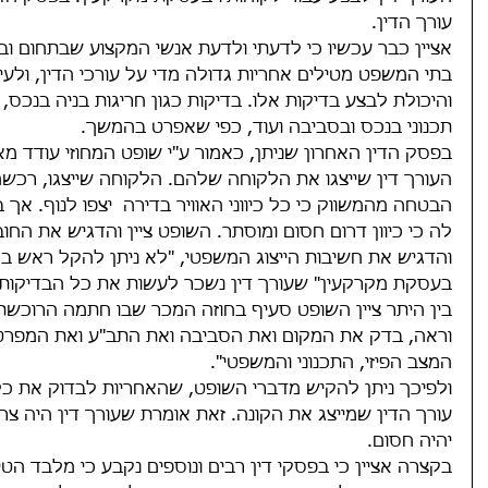
אחרון בצפון תל
הד
עורך הדין.
ביב
אציין כבר עכשיו כי לדעתי ולדעת אנשי המקצוע שבתחום ובה
בתי המשפט מטילים אחריות גדולה מדי על עורכי הדין, ולעי
והיכולת לבצע בדיקות אלו. בדיקות כגון חריגות בניה בנכס
תכנוני בנכס ובסביבה ועוד, כפי שאפרט בהמשך.
בפסק הדין האחרון שניתן, כאמור ע"י שופט המחוזי עודד מא
העורך דין שייצגו את הלקוחה שלהם. הלקוחה שייצגו, רכשה 
הבטחה מהמשווק כי כל כיווני האוויר בדירה  יצפו לנוף. א
לה כי כיוון דרום חסום ומוסתר. השופט ציין והדגיש את החו
והדגיש את חשיבות הייצוג המשפטי, "לא ניתן להקל ראש בח
בעסקת מקרקעין" שעורך דין נשכר לעשות את כל הבדיקות 
בין היתר ציין השופט סעיף בחוזה המכר שבו חתמה הרוכשת
וראה, בדק את המקום ואת הסביבה ואת התב"ע ואת המפרט 
המצב הפיזי, התכנוני והמשפטי". 
ולפיכך ניתן להקיש מדברי השופט, שהאחריות לבדוק את כ
עורך הדין שמייצג את הקונה. זאת אומרת שעורך דין היה צריך 
יהיה חסום.
בקצרה אציין כי בפסקי דין רבים ונוספים נקבע כי מלבד הטי