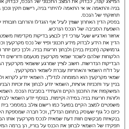
המייצג קונה, לבדוק את המצב התכנוני של הנכס, לבדוק את 
בניה והתאמה או אי התאמה להיתרי בניה, רישום תקין ונכון
תחזוקתי של הנכס.
בפסק הדין האחרון שצוין לעיל אף הוגדלו והורחבו חובותיו ש
השפעת הסביבה של הנכס הנרכש.
אחזור ואדגיש שעל עורכי דין לבצע בדיקות מקדימות משפטי
הדין את הידע לבדוק מידע תכנוני ופיזי של נכס מקרקעין ו
גרמושקה (תכנית בניה) ולבחון חריגות בניה. ולכן כיום יותר וי
הלקוחות שלהם לשכור שמאי מקרקעין מטעמם ודורשים דו"
הבדיקות הנדרשות. חשוב לציין שמרגע ששמאי מקרקעין הגי
על דו"ח השמאי והאחריות עוברת לשמאי המקרקעין.
שמאי מקרקעין הוא המומחה לנדל"ן. השמאי יודע לקרוא ולנ
בניין עיר ותכניות ארציות, השמאי יודע לבחון את זכויות הבני
המשקפות את התכנון הקיים והעתידי בסביבת הנכס. השמאי י
ולזהות חריגות בניה במידה וקיימות. בנוסף יודע השמאי לבח
משפטיים למצב הקיים בפועל כמו רישום צולב במסמכי בית 
כיום כל גוף שעוסק בתחום הנדל"ן, וכל חברה שמספקת הלווא
בנקאיות מבקשים חוות דעת שמאית לנכס מקרקעין אותו הם
תפקידו של השמאי לבחון את הכנס על בוריו, הן ברמה המשפ